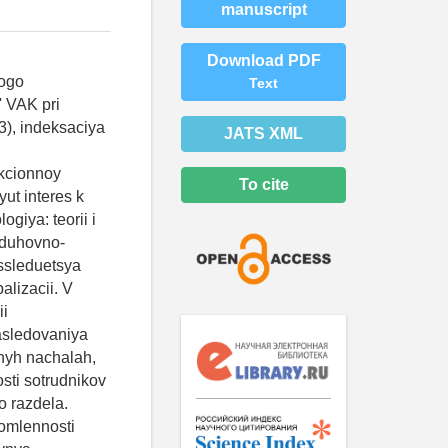
manuscript
Download PDF
aneniem zabolevaniya, social'naya set' porozhdaet opredelennye riski, v tom chisle svyazannye s proyavleniyami deviantnogo povedeniya, odnoy iz raznovidnostey kotorogo yavlyayutsya tresh-strimy. Mediynye informacionnye resursy izobiluyut primerami internet-translyaciy, sopryazhennyh s nasiliem, oskorbleniyami, unizheniem chelovecheskogo dostoinstva, prichineniem vreda zhizni i zdorov'yu. Uvazhaemye chitat
Text
JATS XML
To cite