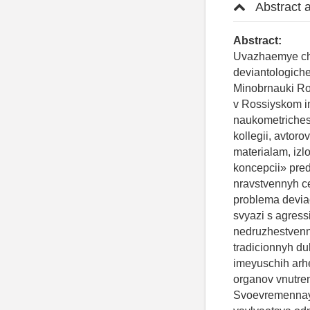
Abstract 
Abstract:
Uvazhaemye chitateli! Dannyy nomer otkryvaet pyatyy god izdaniya «Rossiyskogo deviantologicheskogo zhurnala». Za eto vremya zhurnal vklyuchen v Perechen' VAK pri Minobrnauki Rossii, emu prisvoena tret'ya kategoriya nauchnoy znachimosti (K3), indeksaciya v Rossiyskom indekse nauchnogo citirovaniya demonstriruet stabil'no vysokie naukometricheskie pokazateli. Vse eto stalo rezul'tatom effektivnoy raboty redakcionnoy kollegii, avtorov, recenzentov, redaktorov, a takzhe chitateley, kotorye proyavlyayut interes k materialam, izlozhennym v kazhdom nomere. Razdel «Sovremennaya deviantologiya: teorii i koncepcii» predstavlyaet stat'ya «Osobennosti deviacii rossiyskih tradicionnyh duhovno-nravstvennyh cennostey v sovremennoy mezhdunarodnoy situacii», v kotoroy issleduetsya problema deviacii rossiyskih duhovno-nravstvennyh cennostey v usloviyah globalizacii. V svyazi s agressivnoy mezhdunarodnoy politikoy, provodimoy v otnoshenii Rossii nedruzhestvennymi stranami, aktual'noy stanovitsya problema sohraneniya i nasledovaniya tradicionnyh duhovnyh cennostey, kotorye osnovany na religioznyh i nravstvennyh nachalah, imeyuschih arhetipicheskuyu i dogmaticheskuyu prirodu. Profilaktika utomlennosti sotrudnikov organov vnutrennih del stala predmetom sleduyuschego issledovaniya dannogo razdela. Svoevremennaya profilaktika neblagopriyatnogo psihicheskogo sostoyaniya utomlennosti yavlyaetsya odnim iz klyuchevyh faktorov, sposobstvuyuschih povysheniyu urovnya rabotosposobnosti, podderzhaniyu psihologicheskogo i professional'nogo blagopoluchiya sotrudnikov organov vnutrennih del. V rezul'tate issledovaniya razrabotany rekomendacii po profilaktike utomlennosti sotrudnikov organov vnutrennih del v zavisimosti ot urovnya ee vyrazhennosti i s uchetom lichnostno-professional'nyh osobennostey. Razdel «Psihologicheskie issledovaniya deviantnogo povedeniya» otkryvaet stat'ya «Oprosn