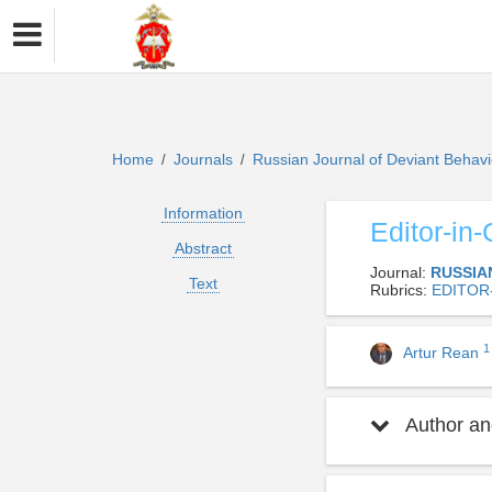
Home
Journals
Russian Journal of Deviant Behav
/
/
Information
Editor-in-
Abstract
Journal:
RUSSIA
Text
Rubrics:
EDITOR
1
Artur Rean
Author and