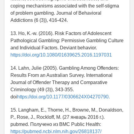
coping mechanisms associated with the self-stigma
of problem gambling. Journal of Behavioral
Addictions (6 (3)), 416-424.
13. Ho, K.-w. (2016). Risk Factors of Adolescent
Pathological Gambling: Permissive Gambling Culture
and Individual Factors. Deviant behavior.
https://doi.org/10.1080/01639625.2016.1197031
14. Lahn, Julie (2005). Gambling Among Offenders:
Results From an Australian Survey. International
Journal of Offender Therapy and Comparative
Criminology (49 (3)), 343-355.
doi
https://doi.org/10.1177/0306624X04270790.
15. Langham, E., Thorne, H., Browne, M., Donaldson,
P., Rose, J., Rockloff, M. (27 январь 2016 г.).
pubmed. Получено из BMC Public Health:
https://pubmed.ncbi.nlm.nih.gov/26818137/