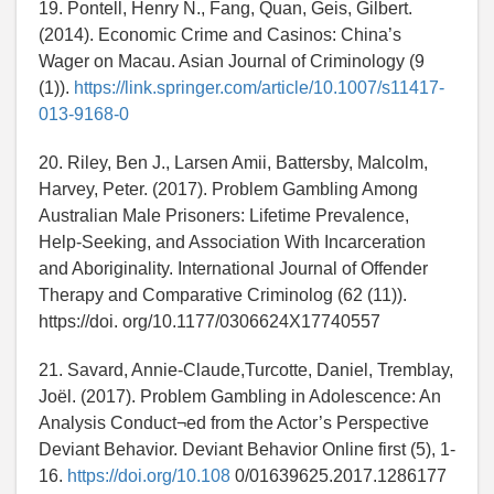
19. Pontell, Henry N., Fang, Quan, Geis, Gilbert.
(2014). Economic Crime and Casinos: China’s
Wager on Macau. Asian Journal of Criminology (9
(1)).
https://link.springer.com/article/10.1007/s11417-
013-9168-0
20. Riley, Ben J., Larsen Amii, Battersby, Malcolm,
Harvey, Peter. (2017). Problem Gambling Among
Australian Male Prisoners: Lifetime Prevalence,
Help-Seeking, and Association With Incarceration
and Aboriginality. International Journal of Offender
Therapy and Comparative Criminolog (62 (11)).
https://doi. org/10.1177/0306624X17740557
21. Savard, Annie-Claude,Turcotte, Daniel, Tremblay,
Joël. (2017). Problem Gambling in Adolescence: An
Analysis Conduct¬ed from the Actor’s Perspective
Deviant Behavior. Deviant Behavior Online first (5), 1-
16.
https://doi.org/10.108
0/01639625.2017.1286177