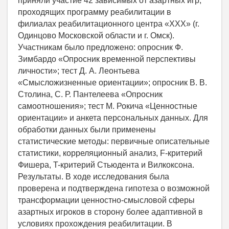
приняли участие 42 зависимых от азартных игр,
проходящих программу реабилитации в
филиалах реабилитационного центра «ХХХ» (г.
Одинцово Московской области и г. Омск).
Участникам было предложено: опросник Ф.
Зимбардо «Опросник временной перспективы
личности»; тест Д. А. Леонтьева
«Смысложизненные ориентации»; опросник В. В.
Столина, С. Р. Пантелеева «Опросник
самоотношения»; тест М. Рокича «Ценностные
ориентации» и анкета персональных данных. Для
обработки данных были применены
статистические методы: первичные описательные
статистики, корреляционный анализ, F-критерий
Фишера, T-критерий Стьюдента и Вилкоксона.
Результаты. В ходе исследования была
проверена и подтверждена гипотеза о возможной
трансформации ценностно-смысловой сферы
азартных игроков в сторону более адаптивной в
условиях прохождения реабилитации. В