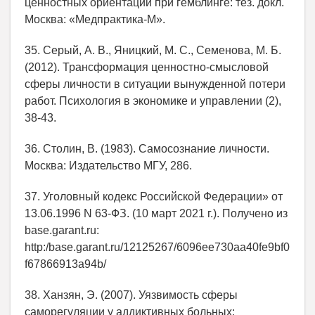
ценностных ориентаций при гемблинге: тез. докл.
Москва: «Медпрактика-М».
35. Серый, А. В., Яницкий, М. С., Семенова, М. Б.
(2012). Трансформация ценностно-смысловой
сферы личности в ситуации вынужденной потери
работ. Психология в экономике и управлении (2),
38-43.
36. Столин, В. (1983). Самосознание личности.
Москва: Издательство МГУ, 286.
37. Уголовный кодекс Российской Федерации» от
13.06.1996 N 63-ФЗ. (10 март 2021 г.). Получено из
base.garant.ru:
http:/base.garant.ru/12125267/6096ee730aa40fe9bf0
f67866913a94b/
38. Ханзян, Э. (2007). Уязвимость сферы
саморегуляции у аддиктивных больных: