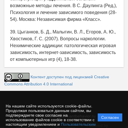
возможные методы лечения. В С. Даулинга (Ред.),
Психология и лечение зависимого поведения (28-
54). Москва: Независимая фирма «Класс».
39. Цыганков, Б. Д., Малыгин, В. Л., Егоров, А. Ю.,
Хвостиков, Г. С. (2007). Вопросы наркологии.
Нехимические аддикции: патологическая игровая
зависимость, интернет-зависимость, зависимость
от компьютерных игр (4), 18-38.
Контент доступен под лицензией Creative
Commons Attribution 4.0 International
На нашем сайте используются cookie-файлы.
Продолжая пользоваться данным сайтом, вы
подтверждаете свое согласие на
© russianjournaldeviantbehavior.ru
Согласен
Политика
использование файлов cookie в соответствии с
защиты и
настоящим уведомлением и
Пользовательским
Powered by
ие
обработки
Поддержка
И