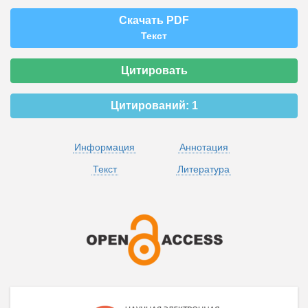
Скачать PDF
Текст
Цитировать
Цитирований:
1
Информация
Аннотация
Текст
Литература