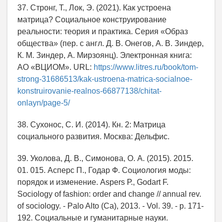
37. Стронг, Т., Лок, Э. (2021). Как устроена
матрица? Социальное конструирование
реальности: теория и практика. Серия «Образ
общества» (пер. с англ. Д. В. Онегов, А. В. Зиндер,
К. М. Зиндер, А. Мирзоянц). Электронная книга:
АО «ВЦИОМ». URL:
https://www.litres.ru/book/tom-
strong-31686513/kak-ustroena-matrica-socialnoe-
konstruirovanie-realnos-66877138/chitat-
onlayn/page-5/
38. Сухонос, С. И. (2014). Кн. 2: Матрица
социального развития. Москва: Дельфис.
39. Уколова, Д. В., Симонова, О. А. (2015). 2015.
01. 015. Асперс П., Годар Ф. Социология моды:
порядок и изменение. Aspers Р., Godart F.
Sociology of fashion: order and change // annual rev.
of sociology. - Palo Alto (Ca), 2013. - Vol. 39. - p. 171-
192. Социальные и гуманитарные науки.