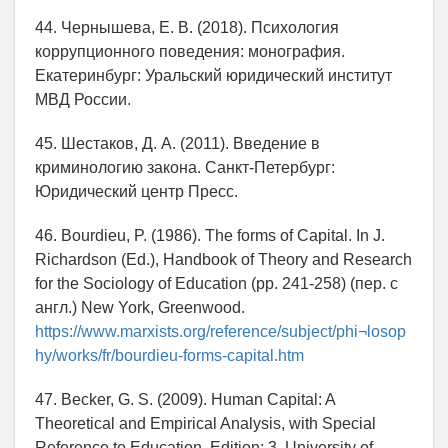
44. Чернышева, Е. В. (2018). Психология
коррупционного поведения: монография.
Екатеринбург: Уральский юридический институт
МВД России.
45. Шестаков, Д. А. (2011). Введение в
криминологию закона. Санкт-Петербург:
Юридический центр Пресс.
46. Bourdieu, P. (1986). The forms of Capital. In J.
Richardson (Ed.), Handbook of Theory and Research
for the Sociology of Education (рp. 241-258) (пер. с
англ.) New York, Greenwood.
https://www.marxists.org/reference/subject/phi¬losop
hy/works/fr/bourdieu-forms-capital.htm
47. Becker, G. S. (2009). Human Capital: A
Theoretical and Empirical Analysis, with Special
Reference to Education. Edition: 3. University of