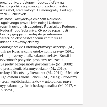
eduprezhdeniya prestupnyh posyagatel'stv na
ovnoy politiki i ugolovnogo pravotvorchestva.
ih rabot, sredi kotoryh 17 monografiy. Pod ego
tacii 25 chelovek.
atel'nosti. Yavlyaetsya chlenom Nauchno-
 ugolovnogo prava i kriminologii Uchebno-
vysshih uchebnyh zavedeniy Rossiyskoy Federacii;
ederal'nogo Sobraniya RF po bezopasnosti i
 rabochey gruppy po sodeystviyu reformam
deracii po obschestvennomu kontrolyu za
 sudebno-pravovoy sistemy.
dologicheskie i istoriko-pravovye aspekty» (M.,
oletnih po Rossiyskomu ugolovnomu pravu» (SPb.,
el'no-pravovoy analiz zakonodatel'stva Rossii i
tvennost': ponyatie, problemy realizacii i
niya protiv bezopasnosti gosudarstva» (M., 2008);
o prestuplenii: izbrannye lekcii» (M., 2010);
skoy i filosofskoy literature» (M., 2011); «Uchenie
 ugolovnom zakone: lekcii» (M., 2014); «Problemy
y teorii yuridicheskih faktov v ugolovnom prave»
vnyy zakon: opyt kriticheskogo analiza (M.,2017, v
v soavt.).