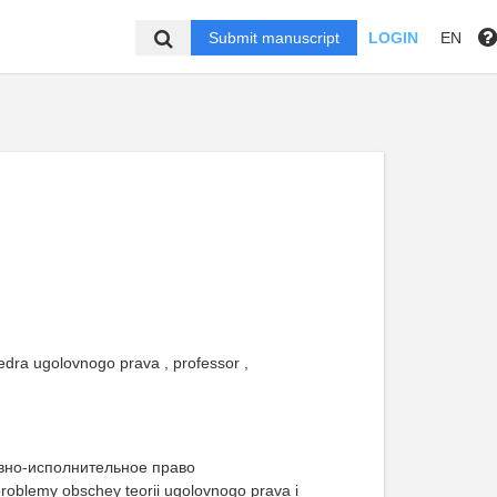
Submit manuscript
LOGIN
EN
edra ugolovnogo prava , professor ,
овно-исполнительное право
problemy obschey teorii ugolovnogo prava i