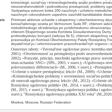
kriminologii; social'nyy i kriminologicheskiy analiz problem pr
nesovershennoletnih i podrostkovoy prestupnosti; problemy ugol
Yavlyaetsya avtorom bolee 200 nauchnyh i uchebno-metodichesk
nauchnym rukovodstvom uspeshno zaschitili kandidatskie disser
sts
Prinimaet aktivnoe uchastie v ekspertnoy i obschestvennoy dey
konsul'tativnogo soveta pri Verhovnom Sude RF; chlenom sekcii
metodicheskogo ob'edineniya po yuridicheskomu obrazovaniyu 
chlenom Ekspertnogo soveta Komiteta Gosudarstvennoy Dumy F
protivodeystviyu korrupcii (sekciya № 5); chlenom ekspertnoy
pravosudiya pri Komissii Obschestvennoy Palaty Rossiyskoy Fe
deyatel'nost'yu i reformirovaniem pravoohranitel'nyh organov i
Osnovnye raboty: «Yuvenal'noe ugolovnoe pravo: teoretiko-meto
2001); «Otvetstvennost' za prestupleniya protiv nesovershenn
2002); «Ponyatie, principy, istochniki ugolovnogo prava: sravnit
stran-uchastnic SNG» (SPb., 2003, v soavt.); «Ugolovnaya otvets
polovozrastnoy differenciacii» (M., 2006, v soavt.); «Prestuple
«Uchenie o sostave prestupleniya: lekcii» (M., 2009); «Uchenie 
«Kriminologicheskie problemy v sovremennoy social'no-politiche
ob osnovah ugolovnogo prava: lekcii» (M., 2012); «Uchenie ob
Rossiyskoy ugolovnoy politiki» (M., 2014, v soavt.); «Problem
(M., 2015, v soavt.); "Rossiyskaya ugolovnaya politika i ugolo
soavt.); "Rossiyskaya ugolovnaya politika XXI veka" (M.,2020, 
Moskva, Moscow, Russian Federation