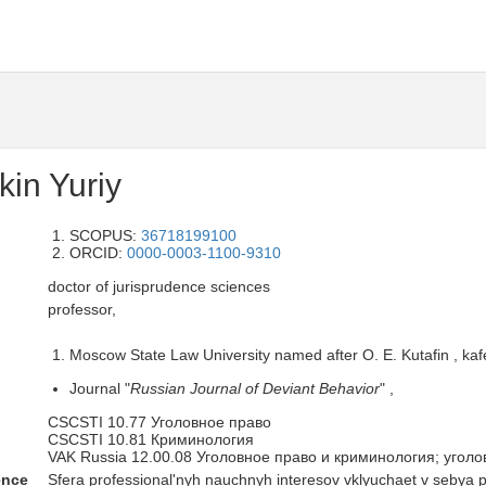
in Yuriy
SCOPUS:
36718199100
ORCID:
0000-0003-1100-9310
doctor of jurisprudence sciences
professor,
Moscow State Law University named after O. E. Kutafin , kaf
Journal "
Russian Journal of Deviant Behavior
" ,
CSCSTI 10.77 Уголовное право
CSCSTI 10.81 Криминология
VAK Russia 12.00.08 Уголовное право и криминология; угол
ence
Sfera professional'nyh nauchnyh interesov vklyuchaet v sebya 